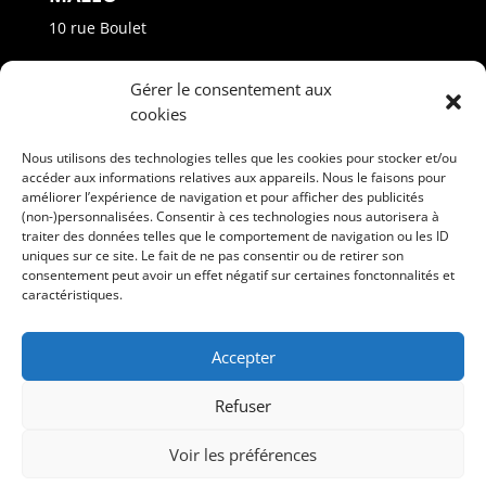
10 rue Boulet
Princeville - Québec - G6L 4M1
Gérer le consentement aux
Phone: +(1) 819 364-2022
cookies
info@maleo.ca
Nous utilisons des technologies telles que les cookies pour stocker et/ou
accéder aux informations relatives aux appareils. Nous le faisons pour
améliorer l’expérience de navigation et pour afficher des publicités
(non-)personnalisées. Consentir à ces technologies nous autorisera à
traiter des données telles que le comportement de navigation ou les ID
uniques sur ce site. Le fait de ne pas consentir ou de retirer son
consentement peut avoir un effet négatif sur certaines fonctonnalités et
FOLLOW US
caractéristiques.
Accepter
Francais
Refuser
Voir les préférences
Terms of Us & Privacy Policy